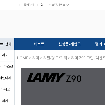
+즐겨찾기
홈
예스펜 서비스
전체
베스트
신상품/재입고
캘리
라미
HOME
>
라미
>
리필/잉크/기타
> 라미 Z90 그립 (엑센
파버카스텔
까렌다쉬
카웨코
파카