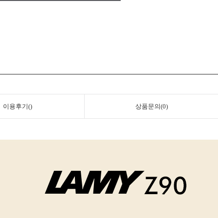
이용후기()
상품문의(0)