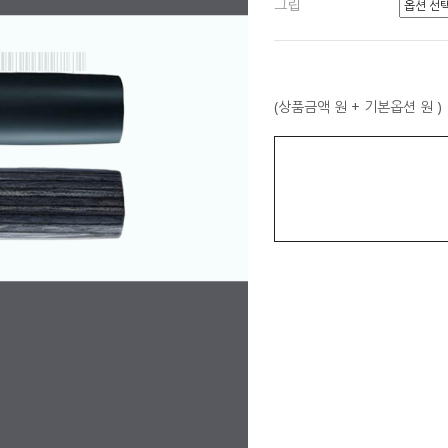
그립
(상품금액
원 + 기본옵션
원 )