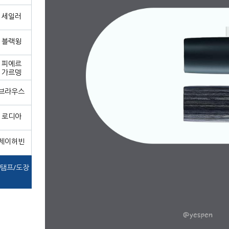
세일러
블랙윙
피에르
가르뎅
브라우스
로디아
제이허빈
탬프/도장