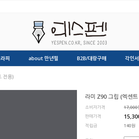
그라피
about 만년필
B2B/대랑구매
각인서
트 전용)
라미 Z90 그립 (엑센트
소비자가격
17,000
15,3
판매가격
적립금
140원